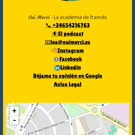
- La academia de francés
Oui Merci
📞 +34654216763
🔉El podcast
📧lea@ouimerci.es
Instagram
Facebook
Linkedin
Déjame tu opinión en Google
Aviso Legal
+
-