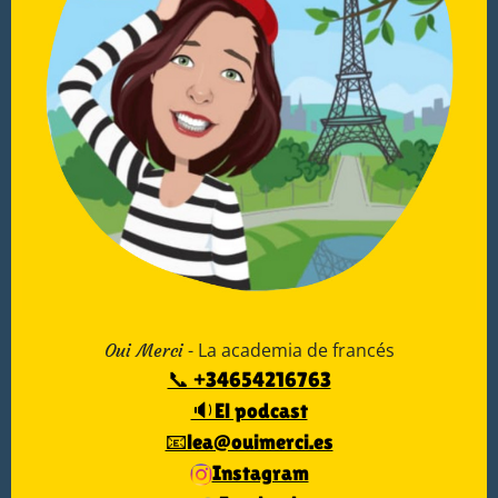
- La academia de francés
Oui Merci
📞 +34654216763
🔉El podcast
📧lea@ouimerci.es
Instagram