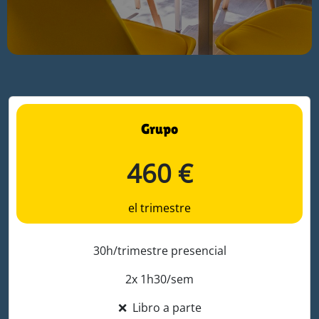
Grupo
460 €
el trimestre
30h/trimestre presencial
2x 1h30/sem
❌
Libro a parte